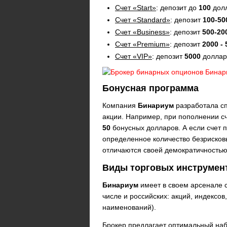
Счет «Start»
: депозит до
100
долл
Счет «Standard»
: депозит
100-50
Счет «Business»
: депозит
500-20
Счет «Premium»
: депозит
2000 - 
Счет «VIP»
: депозит
5000
доллар
Бонусная программа
Компания
Бинариум
разработала с
акции. Например, при пополнении с
50
бонусных долларов. А если счет 
определенное количество безрисковы
отличаются своей демократичностью
Виды торговых инструмен
Бинариум
имеет в своем арсенале с
числе и российских: акций, индексо
наименований).
Брокер предлагает оптимальный наб