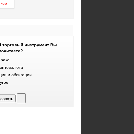
с
й торговый инструмент Вы
почитаете?
рекс
иптовалюта
ции и облигации
угое
совать