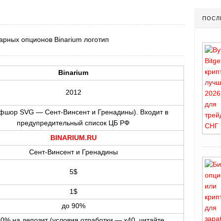
ПОСЛ
Binarium
2012
офшор SVG — Сент-Винсент и Гренадины). Входит в
предупредительный список ЦБ РФ
BINARIUM.RU
Сент-Винсент и Гренадины
5$
1$
до 90%
0% на депозит (условия отработки — x40, читайте