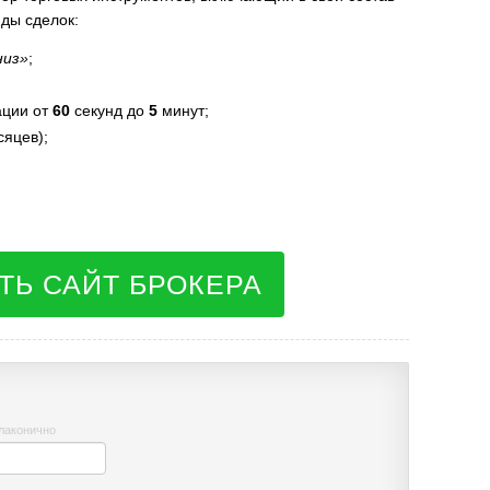
ды сделок:
низ»
;
ации от
60
секунд до
5
минут;
сяцев);
ТЬ САЙТ БРОКЕРА
 лаконично