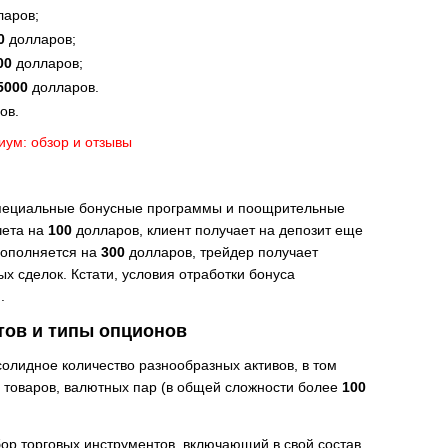
аров;
0
долларов;
00
долларов;
5000
долларов.
ов.
пециальные бонусные программы и поощрительные
чета на
100
долларов, клиент получает на депозит еще
пополняется на
300
долларов, трейдер получает
х сделок. Кстати, условия отработки бонуса
.
тов и типы опционов
олидное количество разнообразных активов, в том
в, товаров, валютных пар (в общей сложности более
100
ор торговых инструментов, включающий в свой состав