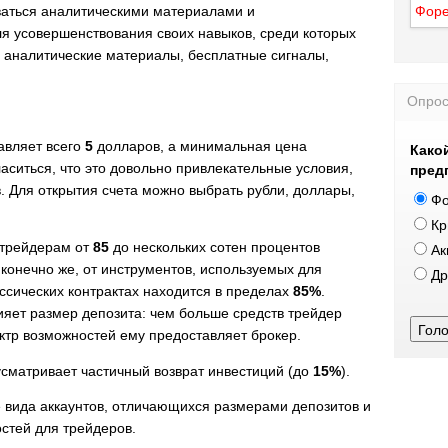
ваться аналитическими материалами и
 усовершенствования своих навыков, среди которых
, аналитические материалы, бесплатные сигналы,
Опро
авляет всего
5
долларов, а минимальная цена
Како
аситься, что это довольно привлекательные условия,
пред
. Для открытия счета можно выбрать рубли, доллары,
Фо
Кр
 трейдерам от
85
до нескольких сотен процентов
Ак
конечно же, от инструментов, используемых для
Др
ссических контрактах находится в пределах
85%
.
ияет размер депозита: чем больше средств трейдер
Голо
ктр возможностей ему предоставляет брокер.
сматривает частичный возврат инвестиций (до
15%
).
 вида аккаунтов, отличающихся размерами депозитов и
стей для трейдеров.